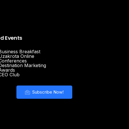
nd Events
Business Breakfast
Uzakrota Online
Conferences
Destination Marketing
Awards
CEO Club
Subscribe Now!