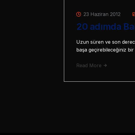
23 Haziran 2012
20 adımda Bal
Uzun süren ve son derece 
başa geçirebileceğiniz b
Read More