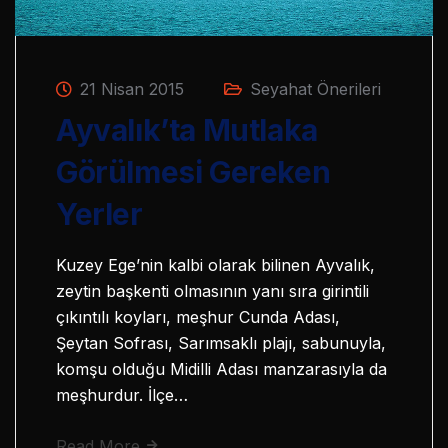
21 Nisan 2015
Seyahat Önerileri
Ayvalık’ta Mutlaka
Görülmesi Gereken
Yerler
Kuzey Ege’nin kalbi olarak bilinen Ayvalık,
zeytin başkenti olmasının yanı sıra girintili
çıkıntılı koyları, meşhur Cunda Adası,
Şeytan Sofrası, Sarımsaklı plajı, sabunuyla,
komşu olduğu Midilli Adası manzarasıyla da
meşhurdur. İlçe…
Read More