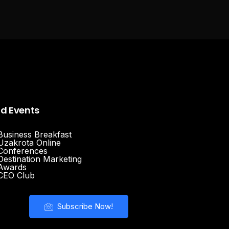
nd Events
Business Breakfast
Uzakrota Online
Conferences
Destination Marketing
Awards
CEO Club
Subscribe Now!