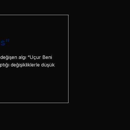
us”
u değişen algı “Uçur Beni
ığı değişikliklerle düşük