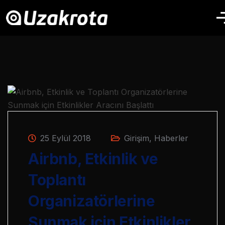
25 Eylül 2018
Girişim
,
Haberler
Airbnb, Etkinlik ve
Toplantı
Organizatörlerine
Sunmak için Etkinlikler