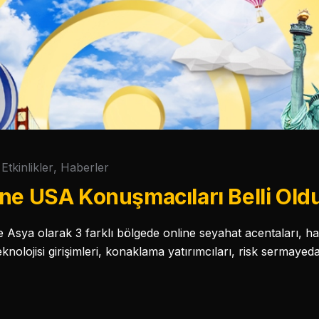
Etkinlikler
,
Haberler
ne USA Konuşmacıları Belli Old
Asya olarak 3 farklı bölgede online seyahat acentaları, hava
knolojisi girişimleri, konaklama yatırımcıları, risk sermayedarl