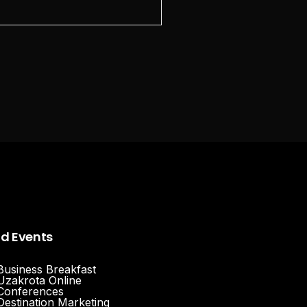
nd Events
Business Breakfast
Uzakrota Online
Conferences
Destination Marketing