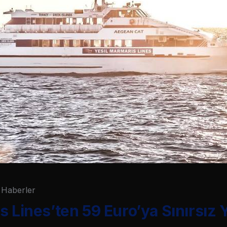
Haberler
s Lines’ten 59 Euro’ya Sınırsız