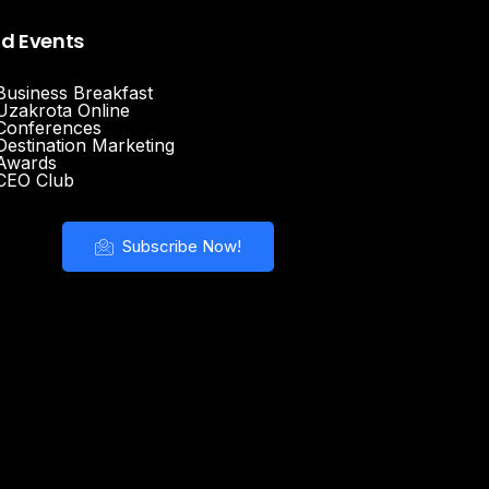
nd Events
Business Breakfast
Uzakrota Online
Conferences
Destination Marketing
Awards
CEO Club
Subscribe Now!