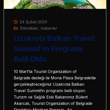
24 Şubat 2020
Etkinlikler
,
Haberler
Uzakrota Balkan Travel
Summit’in Programı
Belli Oldu.
10 Mart’ta Tourist Organization of
Belgrade desteği ile Mona Plaza Belgrade‘de
gerçekleştireceğimiz Uzakrota Balkan
Travel Summit‘in programı belli oluyor.
Turizm ve Sağlık Eski Bakanımız Bülent
Akarcalı, Tourist Organization of Belgrade
Direktörü Miodrag Popovic, Air…