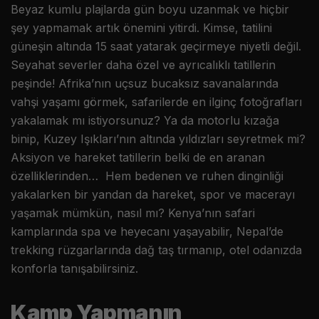
Beyaz kumlu plajlarda gün boyu uzanmak ve hiçbir
şey yapmamak artık önemini yitirdi. Kimse, tatilini
güneşin altında 15 saat yatarak geçirmeye niyetli değil.
Seyahat severler daha özel ve ayrıcalıklı tatillerin
peşinde! Afrika’nın uçsuz bucaksız savanalarında
vahşi yaşamı görmek, safarilerde en ilginç fotoğrafları
yakalamak mı istiyorsunuz? Ya da motorlu kızağa
binip, Kuzey Işıkları’nın altında yıldızları seyretmek mi?
Aksiyon ve hareket tatillerin belki de en aranan
özelliklerinden… Hem bedenen ve ruhen dinginliği
yakalarken bir yandan da hareket, spor ve macerayı
yaşamak mümkün, nasıl mı? Kenya’nın safari
kamplarında spa ve heyecanı yaşayabilir, Nepal’de
trekking rüzgarlarında dağ taş tırmanıp, otel odanızda
konforla tanışabilirsiniz.
Kamp Yapmanın