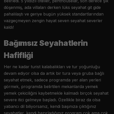
belirledi. 5 yıldızlı oteller, penthouselar, son derece şık
döşenmiş, ada villaları derken lüks seyahat git gide
pahalılaştı ve geriye bugün yüksek standartlarından
vazgeçmeyen zengin hayat seven seyahat severler
kaldı!
Bağımsız Seyahatlerin
Hafifliği
Her ne kadar turist kalabalıkları ve tur yoğunluğu
devam ediyor olsa da artık bir tura veya gruba bağlı
seyahat etmek, sadece programda yer alan yerleri
görmek, programda belirtilen mekanlarda yemek
yemek çekiciliğini kaybetmekle kalmadı birçok seyahat
severe itici gelmeye başladı. Özellikle biraz da olsa
yabancı dil biliyorsanız, kendi başınıza çıktığınız
seyahatler, kendi hazırladığınız program çok ama çok