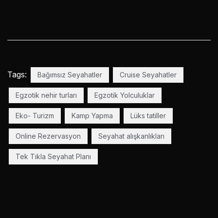
Tags:
Bağımsız Seyahatler
Cruise Seyahatler
Egzotik nehir turları
Egzotik Yolculuklar
Eko- Turizm
Kamp Yapma
Lüks tatiller
Online Rezervasyon
Seyahat alışkanlıkları
Tek Tıkla Seyahat Planı