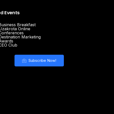
nd Events
Business Breakfast
Uzakrota Online
Conferences
Destination Marketing
Awards
CEO Club
Subscribe Now!