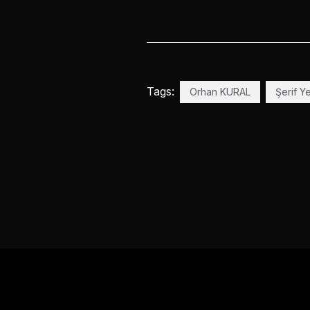
Tags:
Orhan KURAL
Şerif Y