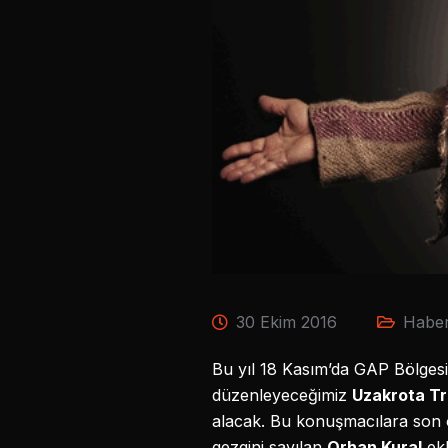
30 Ekim 2016
Haber
Bu yıl 18 Kasım’da GAP Bölges
düzenleyeceğimiz
Uzakrota T
alacak. Bu konuşmacılara son 
gezgini sayılan
Orhan Kural
ekl