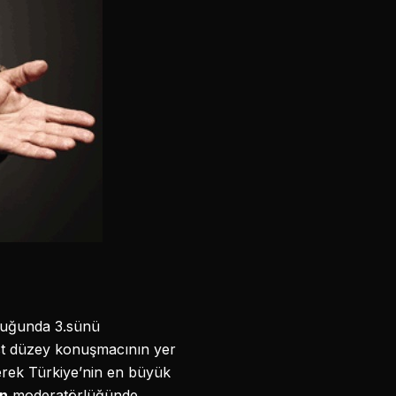
luğunda 3.sünü
üst düzey konuşmacının yer
erek Türkiye’nin en büyük
en
moderatörlüğünde