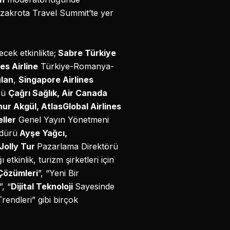
zakrota Travel Summit’te yer
cek etkinlikte;
Sabre Türkiye
es Airline
Türkiye-Romanya-
ulan
,
Singapore Airlines
rü
Çağrı Sağlık, Air Canada
ur Akgül, AtlasGlobal Airlines
ller
Genel Yayın Yönetmeni
dürü
Ayşe Yağcı,
Jolly Tur
Pazarlama Direktörü
tkinlik, turizm şirketleri için
Çözümleri
”, “Yeni Bir
, “
Dijital Teknoloji
Sayesinde
rendleri” gibi birçok