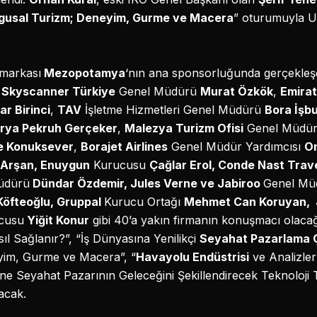
ygusal Turizm; Deneyim, Gurme ve Macera
” oturumuyla U
markası
Mezopotamya
‘nın ana sponsorluğunda gerçekleşe
,
Skyscanner Türkiye
Genel Müdürü
Murat Özkök
,
Emirat
ar Birinci
,
TAV
İşletme Hizmetleri Genel Müdürü
Bora İşb
rya Pekruh Gerçeker
,
Malezya Turizm Ofisi
Genel Müdü
e Konuksever
,
Borajet Airlines
Genel Müdür Yardımcısı
On
 Arşan, Enuygun
Kurucusu
Çağlar Erol, Conde Nast Trave
üdürü
Dündar Özdemir, Jules Verne ve Jabiroo
Genel Mü
öfteoğlu, Gruppal
Kurucu Ortağı
Mehmet Can Koruyan, 
cusu
Yiğit Konur
gibi 40’a yakın firmanın konuşmacı olacağı e
ıl Sağlanır?”, “İş Dünyasına Yenilikçi
Seyahat Pazarlama 
yim, Gurme ve Macera”, “
Havayolu Endüstrisi
ve Analizler”
nline Seyahat Pazarının Geleceğini Şekillendirecek Teknoloji T
nacak.