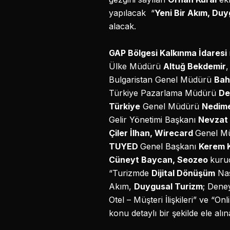
yapılacak “
Yeni Bir Akım, Du
alacak.
GAP Bölgesi Kalkınma İdaresi
Ülke Müdürü
Altuğ Bekdemir
Bulgaristan Genel Müdürü
Bah
Türkiye Pazarlama Müdürü
De
Türkiye
Genel Müdürü
Nedim
Gelir Yönetimi Başkanı
Nevzat
Çiler İlhan, Wirecard
Genel M
TUYED
Genel Başkanı
Kerem K
Cüneyt Baycan, Seozeo
kuru
“Turizmde
Dijital Dönüşüm
Nas
Akım,
Duygusal Turizm
; Dene
Otel – Müşteri İlişkileri” ve “O
konu detaylı bir şekilde ele alı