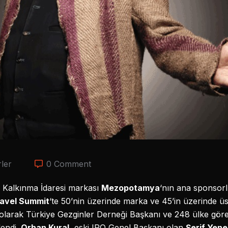
ler
0 Comment
i Kalkınma İdaresi markası
Mezopotamya
‘nın ana sponsor
ravel Summit
‘te 50’nin üzerinde marka ve 45’in üzerinde 
olarak Türkiye Gezginler Derneği Başkanı ve 248 ülke gör
endi.
Orhan Kural
, eski IRO Genel Başkanı olan
Şerif Yen