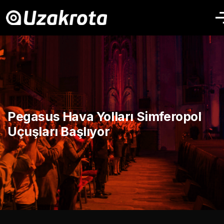
Pegasus Hava Yolları Simferopol
Uçuşları Başlıyor