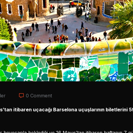
ler
0 Comment
s’tan itibaren uçacağı Barselona uçuşlarının biletlerini
r heyecanla beklediği ve 16 Mayıs’tan itibaren haftanın 7 gü