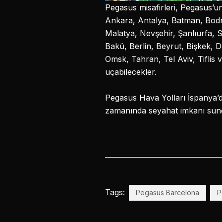
Pegasus misafirleri, Pegasus’u
Ankara, Antalya, Batman, Bodru
Malatya, Nevşehir, Şanlıurfa, 
Bakü, Berlin, Beyrut, Bişkek, 
Omsk, Tahran, Tel Aviv, Tiflis
uçabilecekler.
Pegasus Hava Yolları İspanya’dak
zamanında seyahat imkanı sundu
Tags:
Pegasus Barcelona
P