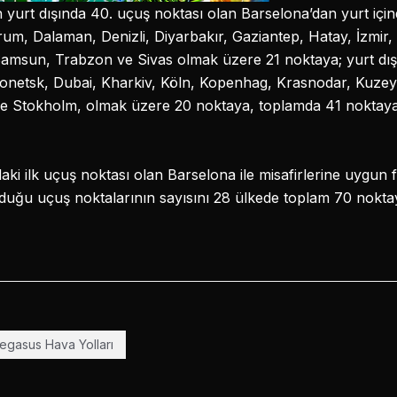
n yurt dışında 40. uçuş noktası olan Barselona’dan yurt iç
m, Dalaman, Denizli, Diyarbakır, Gaziantep, Hatay, İzmir,
Samsun, Trabzon ve Sivas olmak üzere 21 noktaya; yurt dış
Donetsk, Dubai, Kharkiv, Köln, Kopenhag, Krasnodar, Kuzey 
 ve Stokholm, olmak üzere 20 noktaya, toplamda 41 noktaya 
i ilk uçuş noktası olan Barselona ile misafirlerine uygun fi
ğu uçuş noktalarının sayısını 28 ülkede toplam 70 noktaya
egasus Hava Yolları