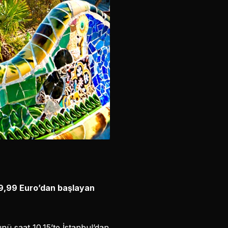
 59,99 Euro’dan başlayan
nü saat 10.15’te İstanbul’dan,