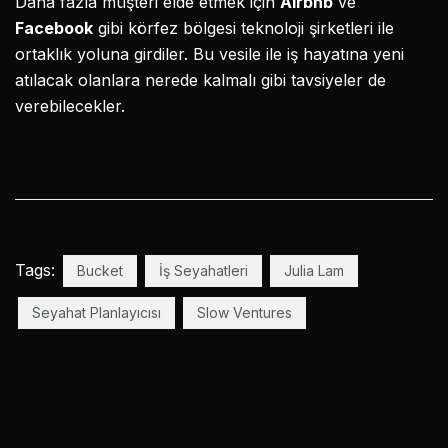
Daha fazla müşteri elde etmek için
Airbnb
ve
Facebook
gibi körfez bölgesi teknoloji şirketleri ile
ortaklık yoluna girdiler. Bu vesile ile iş hayatına yeni
atılacak olanlara nerede kalmalı gibi tavsiyeler de
verebilecekler.
Tags:
Bucket
İş Seyahatleri
Julia Lam
Seyahat Planlayıcısı
Slow Ventures