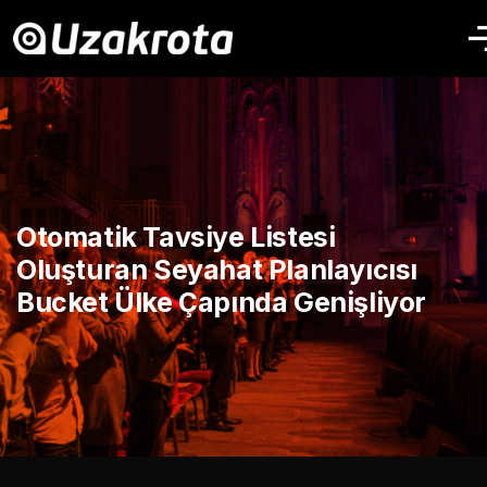
Otomatik Tavsiye Listesi
Oluşturan Seyahat Planlayıcısı
Bucket Ülke Çapında Genişliyor