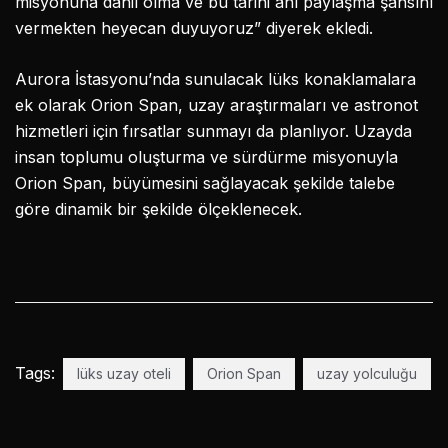
misyonuna dahil olma ve bu tarihi anı paylaşma şansını
vermekten heyecan duyuyoruz” diyerek ekledi.
Aurora İstasyonu’nda sunulacak lüks konaklamalara
ek olarak Orion Span, uzay araştırmaları ve astronot
hizmetleri için fırsatlar sunmayı da planlıyor. Uzayda
insan toplumu oluşturma ve sürdürme misyonuyla
Orion Span, büyümesini sağlayacak şekilde talebe
göre dinamik bir şekilde ölçeklenecek.
Tags:
lüks uzay oteli
Orion Span
uzay yolculuğu