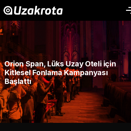
Orion Span, Lüks Uzay Oteli için
Kitlesel Fonlama Kampanyası
Başlattı