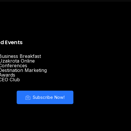
nd Events
Business Breakfast
Uzakrota Online
Conferences
Destination Marketing
Awards
CEO Club
Subscribe Now!