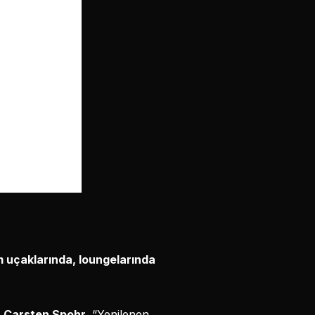
m uçaklarında, loungelarında
u
Carsten Spohr,
“Yenilenen