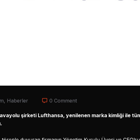
im
,
Haberler
0 Comment
avayolu şirketi Lufthansa, yenilenen marka kimliği ile tü
.
 bir törenle duyuran firmanın Yönetim Kurulu Üyesi ve CEO’s