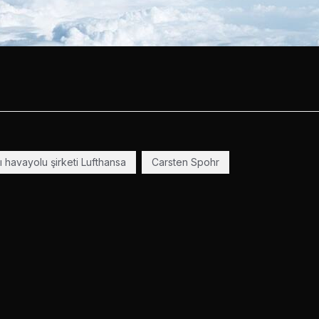
ı havayolu şirketi Lufthansa
Carsten Spohr