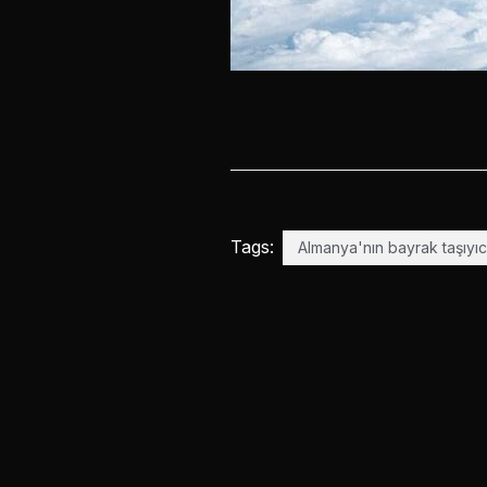
Tags:
Almanya'nın bayrak taşıyıc