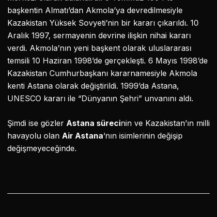
başkentin Almatı’dan Akmola’ya devredilmesiyle
Kazakistan Yüksek Sovyeti’nin bir kararı çıkarıldı. 10
Aralık 1997, sermayenin devrine ilişkin nihai kararı
verdi. Akmola’nın yeni başkent olarak uluslararası
temsili 10 Haziran 1998’de gerçekleşti.
6 Mayıs 1998’de
Kazakistan Cumhurbaşkanı kararnamesiyle Akmola
kenti Astana olarak değiştirildi. 1999’da Astana,
UNESCO kararı ile “Dünyanın Şehri” unvanını aldı.
Şimdi ise gözler
Astana süreci
nin ve Kazakistan’ın milli
havayolu olan
Air Astana
‘nın isimlerinin değişip
değişmeyeceğinde.