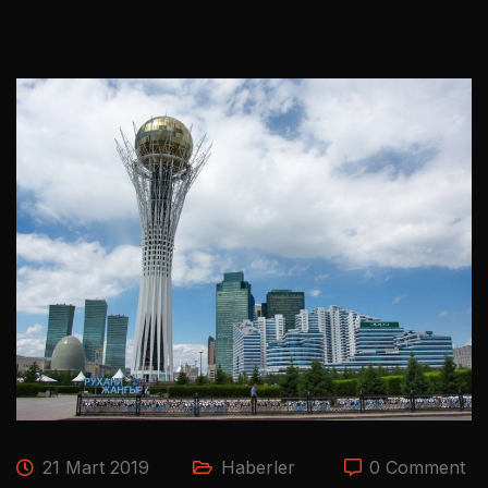
21 Mart 2019
Haberler
0 Comment