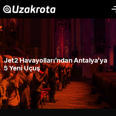
Jet2 Havayolları’ndan Antalya’ya
5 Yeni Uçuş