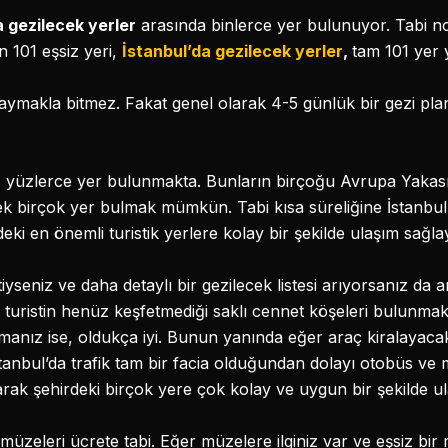
a gezilecek yerler
arasında binlerce yer bulunuyor. Tabi nor
n 101 eşsiz yeri,
İstanbul’da gezilecek yerler
,
tam 101 yer y
aymakla bitmez. Fakat genel olarak 4-5 günlük bir gezi planı
n
yüzlerce yer bulunmakta. Bunların birçoğu Avrupa Yakası
k birçok yer bulmak mümkün. Tabi kısa süreliğine İstanbul
i en önemli turistik yerlere kolay bir şekilde ulaşım sağlaya
iyseniz ve daha detaylı bir gezilecek listesi arıyorsanız da a
çok turistin henüz keşfetmediği saklı cennet köşeleri bulunm
 olmanız ise, oldukça iyi. Bunun yanında eğer araç kiralayac
İstanbul’da trafik tam bir facia olduğundan dolayı otobüs ve
rak şehirdeki birçok yere çok kolay ve uygun bir şekilde ula
zeleri ücrete tabi. Eğer müzelere ilginiz var ve eşsiz bi