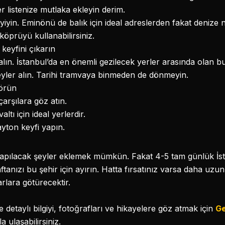
er listenize mutlaka ekleyin derim.
yiyin. Eminönü de balık için ideal adreslerden fakat denize
öprüyü kullanabilirsiniz.
eyfini çıkarın
lın. İstanbul’da en önemli gezilecek yerler arasında olan b
şeyler alın. Tarihi tramvaya binmeden de dönmeyin.
görün
çarşılara göz atın.
altı için ideal yerlerdir.
ayton keyfi yapın.
 yapılacak şeyler eklemek mümkün. Fakat 4-5 tam günlük İs
ftanızı bu şehir için ayırın. Hatta fırsatınız varsa daha uzun 
rlara götürecektir.
 detaylı bilgiyi, fotoğrafları ve hikayelere göz atmak için
Ge
a ulaşabilirsiniz.