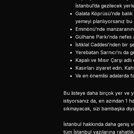
İstanbul’da gezilecek yerl
Galata Köprüsü’nde balık 
yemeyi planlıyorsanız bu k
Eminönü’nde manzaranın k
Gülhane Parkı’nda nefes a
İstiklal Caddesi’nden bir 
Yerebatan Sarnıcı’nı da 
Kapalı ve Mısır Çarşı adlı 
Kasırları ziyaret edin. Kahv
Ve en önemlisi adalarda f
Bu listeye daha birçok yer ve
istiyorsanız da, en azından 1 ha
sıkmayacak, sizi bambaşka diya
İstanbul hakkında daha geniş ve
tüm İstanbul yazılarına rahatlıkl