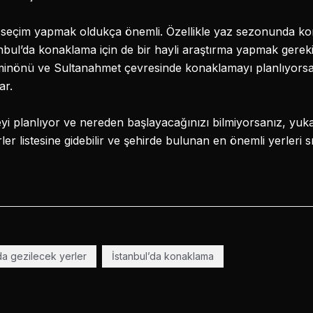
 seçim yapmak oldukça önemli. Özellikle yaz sezonunda ko
bul’da konaklama için de bir hayli araştırma yapmak gerekiy
 Eminönü ve Sultanahmet çevresinde konaklamayı planlıyors
ar.
i planlıyor ve nereden başlayacağınızı bilmiyorsanız, yukarıd
er listesine gidebilir ve şehirde bulunan en önemli yerleri sır
da gezilecek yerler
İstanbul’da konaklama