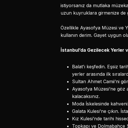
istiyorsanız da mutlaka müzekar
uzun kuyruklara girmenize de 
Özellikle Ayasofya Müzesi ve Ye
kullanın derim. Gayet uygun ol
İstanbul’da Gezilecek Yerler ve
Balat’ı keşfedin. Eşsiz tar
yerler arasında ilk sırala
Sultan Ahmet Camii’ni gör
Ayasofya Müzesi’ne göz at
kalacaksınız.
Moda İskelesinde kahveniz
Galata Kulesi’ne çıkın. İs
Kız Kulesi’nde tarihi hiss
Topkapı ve Dolmabahçe Sar