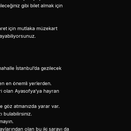
ceğiniz gibi bilet almak için
yaret için mutlaka müzekart
ayabiliyorsunuz.
 mahalle İstanbul’da gezilecek
ken en önemli yerlerden.
ri olan Ayasofya’ya hayran
de göz atmanızda yarar var.
bulabilirsiniz.
rmayın.
ylarından olan bu iki sarayı da