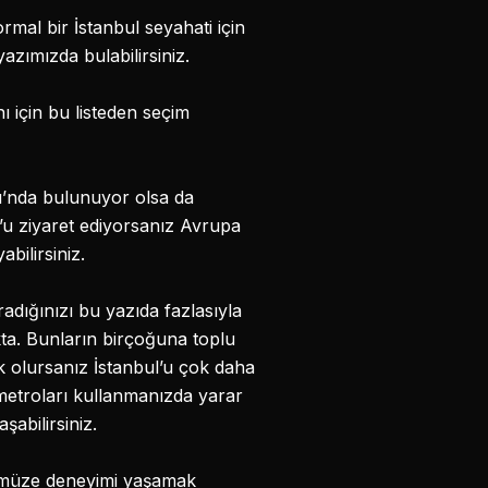
mal bir İstanbul seyahati için
azımızda bulabilirsiniz.
 için bu listeden seçim
’nda bulunuyor olsa da
’u ziyaret ediyorsanız Avrupa
bilirsiniz.
radığınızı bu yazıda fazlasıyla
akta. Bunların birçoğuna toplu
ak olursanız İstanbul’u çok daha
 metroları kullanmanızda yarar
şabilirsiniz.
r müze deneyimi yaşamak