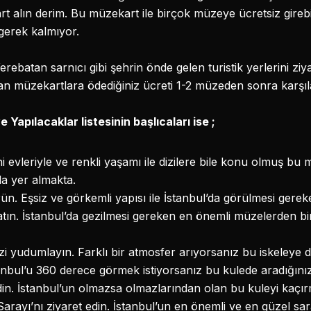
t alın derim. Bu müzekart ile birçok müzeye ücretsiz girebile
gerek kalmıyor.
rebatan sarnıcı gibi şehrin önde gelen turistik yerlerini zi
an müzekartlara ödediğiniz ücreti 1-2 müzeden sonra karşıl
 Yapılacaklar listesinin başlıcaları ise ;
ihi evleriyle ve renkli yaşamı ile dizilere bile konu olmuş bu
rda yer almakta.
ün. Eşsiz ve görkemli yapısı ile İstanbul’da görülmesi gere
ın. İstanbul’da gezilmesi gereken en önemli müzelerden bi
i yudumlayın. Farklı bir atmosfer arıyorsanız bu iskeleye 
tanbul’u 360 derece görmek istiyorsanız bu kulede aradığınızı 
edin. İstanbul’un olmazsa olmazlarından olan bu kuleyi kaçı
ayı’nı ziyaret edin. İstanbul’un en önemli ve en güzel sara