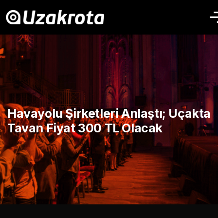
Havayolu Şirketleri Anlaştı; Uçakta
Tavan Fiyat 300 TL Olacak