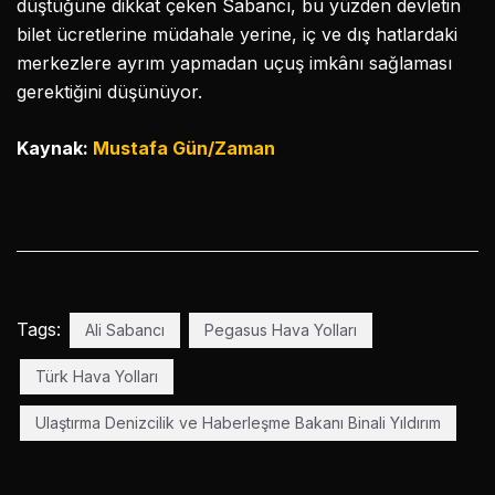
düştüğüne dikkat çeken Sabancı, bu yüzden devletin
bilet ücretlerine müdahale yerine, iç ve dış hatlardaki
merkezlere ayrım yapmadan uçuş imkânı sağlaması
gerektiğini düşünüyor.
Kaynak:
Mustafa Gün/Zaman
Tags:
Ali Sabancı
Pegasus Hava Yolları
Türk Hava Yolları
Ulaştırma Denizcilik ve Haberleşme Bakanı Binali Yıldırım