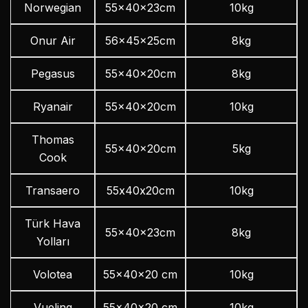
Norwegian
55x40x23cm
10kg
Onur Air
56x45x25cm
8kg
Pegasus
55x40x20cm
8kg
Ryanair
55x40x20cm
10kg
Thomas
55x40x20cm
5kg
Cook
Transaero
55х40х20cm
10kg
Türk Hava
55x40x23cm
8kg
Yolları
Volotea
55x40x20 cm
10kg
Vueling
55x40x20 cm
10kg