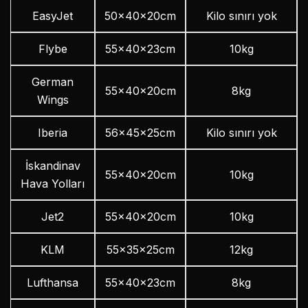
EasyJet
50x40x20cm
Kilo sınırı yok
Flybe
55x40x23cm
10kg
German
55x40x20cm
8kg
Wings
Iberia
56x45x25cm
Kilo sınırı yok
İskandinav
55x40x20cm
10kg
Hava Yolları
Jet2
55x40x20cm
10kg
KLM
55x35x25cm
12kg
Lufthansa
55x40x23cm
8kg