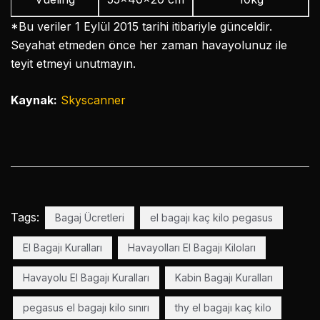
*Bu veriler 1 Eylül 2015 tarihi itibariyle günceldir.
Seyahat etmeden önce her zaman havayolunuz ile
teyit etmeyi unutmayın.
Kaynak:
Skyscanner
Tags:
Bagaj Ücretleri
el bagajı kaç kilo pegasus
El Bagajı Kuralları
Havayolları El Bagajı Kiloları
Havayolu El Bagajı Kuralları
Kabin Bagajı Kuralları
pegasus el bagajı kilo sınırı
thy el bagajı kaç kilo