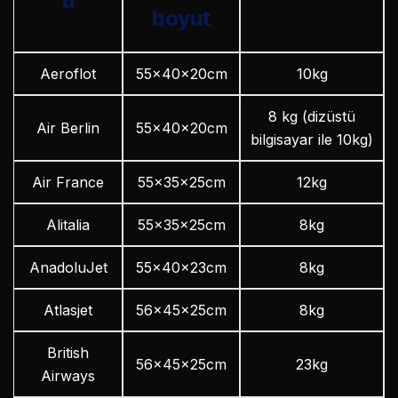
u
boyut
Aeroflot
55x40x20cm
10kg
8 kg (dizüstü
Air Berlin
55x40x20cm
bilgisayar ile 10kg)
Air France
55x35x25cm
12kg
Alitalia
55x35x25cm
8kg
AnadoluJet
55x40x23cm
8kg
Atlasjet
56x45x25cm
8kg
British
56x45x25cm
23kg
Airways