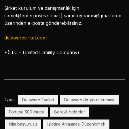
Şirket kurulum ve danışmanlık için
samet@enterprises.social
|
sametoynamis@gmail.com
üzerinden e-posta gönderebilirsiniz.
delawaresirket.com
*(LLC – Limited Liability Company)
Tags:
Delaware Eyaleti
Delaware’da şirket kurmak
Fortune 500 listesi
Gerekli belgeler
isim başvurusu
İşletme Anlaşması Düzenlemek