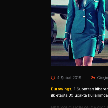
4 Şubat 2018
Girişi
Eurowings
,
1 Şubat’tan itibare
ilk etapta 30 uçakta kullanımda
HER YOLCU İÇİN ON DAKİKA