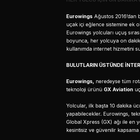
Eurowings
Ağustos 2016’dan b
uçak içi eğlence sistemine ek 
Eurowings yolcuları uçuş sırası
boyunca, her yolcuya on dakika 
kullanımda internet hizmetini 
BULUTLARIN ÜSTÜNDE İNTE
Eurowings,
neredeyse tüm rotal
teknoloji ürünü
GX Aviation
uç
Yolcular, ilk başta 10 dakika ü
yapabilecekler. Eurowings, tekn
Global Xpress (GX) ağı ile en y
kesintisiz ve güvenilir kapsama