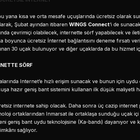
u yana kısa ve orta mesafe uçuşlarında ücretsiz olarak s
olarak, Şubat ayından itibaren
WINGS
Connect
‘i de sunacak.
nda çevrimiçi olabilecek, internette sörf yapabilecek ve ile
boyunca ücretsiz İnternet bağlantısını deneme fırsatı veril
sunan 30 uçak bulunuyor ve diğer uçaklarda da bu hizmet iç
RNETTE SÖRF
arında Internet’e hızlı erişim sunacak ve bunun için uydu
uşa hazır geniş bant sistemini kullanan ilk düşük maliyetli h
cretsiz internete sahip olacak. Daha sonra üç cazip internet
oloji ortaklarından Inmarsat ile ortaklaşa sunduğu uçak içi 
eni geniş bant uydu teknolojisine (Ka-bandı) dayanıyor ve k
 imkânı sağlıyor.