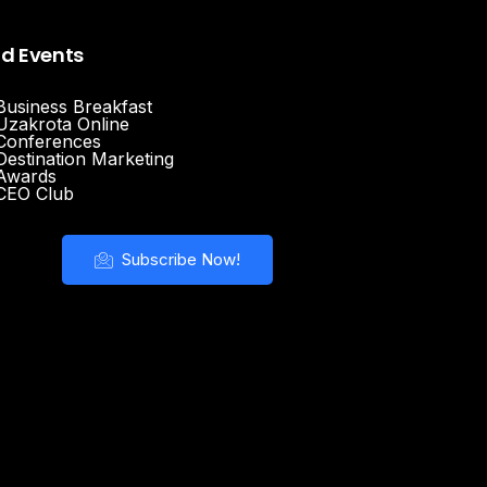
nd Events
Business Breakfast
Uzakrota Online
Conferences
Destination Marketing
Awards
CEO Club
Subscribe Now!