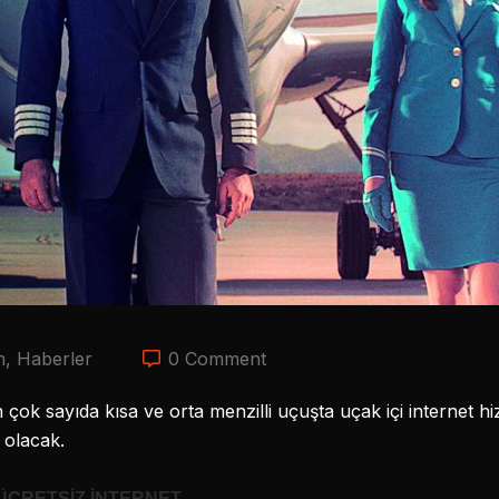
m
,
Haberler
0 Comment
n çok sayıda kısa ve orta menzilli uçuşta uçak içi internet 
 olacak.
 ÜCRETSİZ İNTERNET