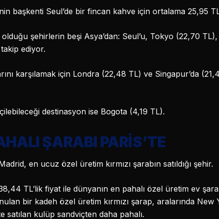
nin başkenti Seul’de bir fincan kahve için ortalama 25,95 
 olduğu şehirlerin beşi Asya’dan: Seul’u, Tokyo (22,70 TL)
takip ediyor.
çlarını karşılamak için Londra (22,48 TL) ve Singapur’da (2
ilebileceği destinasyon ise Bogota (4,19 TL).
AHALI ŞARABI PARİS’TE
adrid, en ucuz özel üretim kırmızı şarabın satıldığı şehir.
i 38,44 TL’lik fiyat ile dünyanın en pahalı özel üretim ev şar
 sunulan bir kadeh özel üretim kırmızı şarap, aralarında New
e satılan kulüp sandviçten daha pahalı.