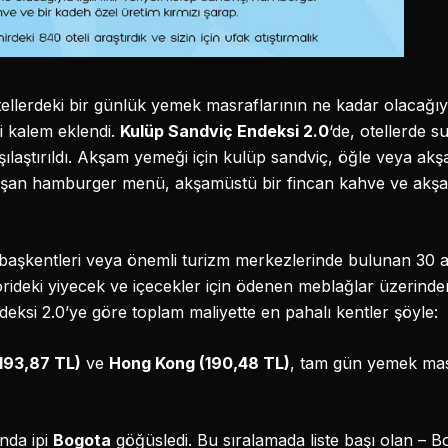
ellerdeki bir günlük yemek masraflarının ne kadar olacağıyla il
ni kalem eklendi.
Kulüp Sandviç Endeksi 2.0
‘de, otellerde s
rşılaştırıldı. Akşam yemeği için kulüp sandviç, öğle veya a
uşan hamburger menü, akşamüstü bir fincan kahve ve akşa
 başkentleri veya önemli turizm merkezlerinde bulunan 30 ad
rideki yiyecek ve içecekler için ödenen meblağlar üzerinden
eksi 2.0’ye göre toplam maliyette en pahalı kentler şöyle:
(193,87 TL)
ve
Hong Kong (190,48 TL)
, tam gün yemek mas
nda ipi
Bogota
göğüsledi. Bu sıralamada liste başı olan – Bo