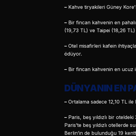
–
Kahve tiryakileri Güney Kore’
–
Bir fincan kahvenin en pahalı
(19,73 TL) ve Taipei (18,26 TL) 
–
Otel misafirleri kafein ihtiya
ödüyor.
–
Bir fincan kahvenin en ucuz iç
DÜNYANIN EN P
–
Ortalama sadece 12,10 TL ile M
–
Paris, beş yıldızlı bir oteldek
Paris’te beş yıldızlı otellerde
Berlin’in de bulunduğu 19 kentt