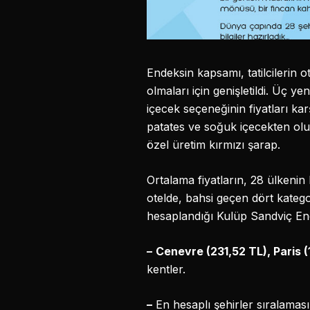
Endeksin kapsamı, tatilcilerin ot
olmaları için genişletildi. Üç ye
içecek seçeneğinin fiyatları ka
patates ve soğuk içecekten ol
özel üretim kırmızı şarap.
Ortalama fiyatların, 28 ülkenin
otelde, bahsi geçen dört katego
hesaplandığı Kulüp Sandviç End
–
Cenevre (231,52 TL), Paris 
kentler.
–
En hesaplı şehirler sıralaması