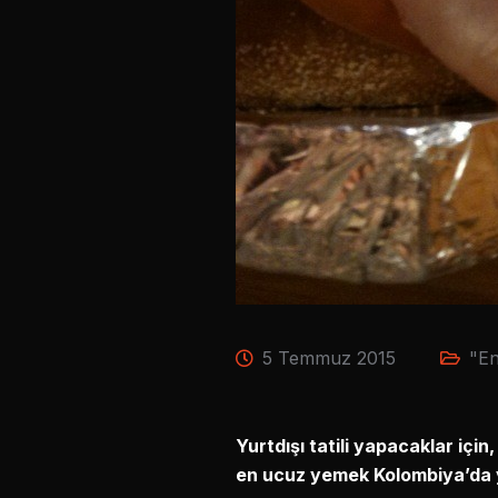
5 Temmuz 2015
"E
Yurtdışı tatili yapacaklar içi
en ucuz yemek Kolombiya’da y