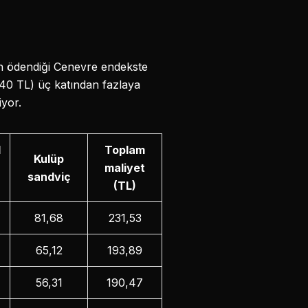
n ödendiği Cenevre endekste
,40 TL) üç katından fazlaya
iyor.
l
Toplam
Kulüp
maliyet
sandviç
(TL)
81,68
231,53
65,12
193,89
56,31
190,47