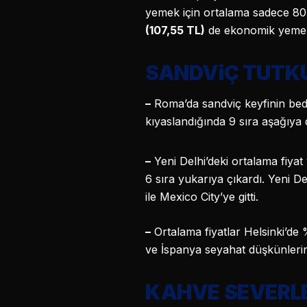
yemek için ortalama sadece 8
(107,55 TL)
de ekonomik yemekl
SANDViÇ TUTKU
–
Roma’da sandviç keyfinin bedel
kıyaslandığında 9 sıra aşağıya
–
Yeni Delhi’deki ortalama fiyat
6 sıra yukarıya çıkardı. Yeni D
ile Mexico City’ye gitti.
–
Ortalama fiyatlar Helsinki’de 
ve İspanya seyahat düşkünlerini
KAHVE SEVERLE