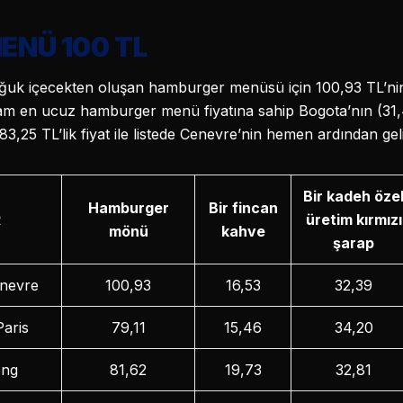
ENÜ 100 TL
ğuk içecekten oluşan hamburger menüsü için 100,93 TL’ni
akam en ucuz hamburger menü fiyatına sahip Bogota’nın (31
3,25 TL’lik fiyat ile listede Cenevre’nin hemen ardından gel
Bir kadeh öze
Hamburger
Bir fincan
R
üretim kırmızı
mönü
kahve
şarap
enevre
100,93
16,53
32,39
Paris
79,11
15,46
34,20
ong
81,62
19,73
32,81