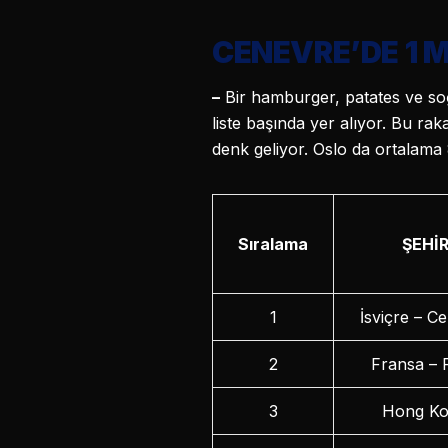
CENEVRE’DE 1 M
–
Bir hamburger, patates ve so
liste başında yer alıyor. Bu r
denk geliyor. Oslo da ortalama 8
Sıralama
ŞEHİ
1
İsviçre – C
2
Fransa – 
3
Hong K