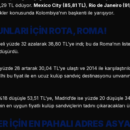
0,29 TL ödüyor.
Mexico City (85,81 TL)
,
Rio de Janeiro (91
er konusunda Kolombiya’nın başkenti ile yarışıyor.
NLARI İÇİN ROTA, ROMA!
i yüzde 32 azalarak 38,80 TL’ye indi; bu da Roma’nın listed
 düşürdü.
 yüzde 28 artarak 30,04 TL’ye ulaştı ve 2014 ile karşılaştırı
elhi bu fiyat ile en ucuz kulüp sandviç destinasyonu unvanı
%18 düşüşle 53,51 TL’ye, Madrid’de ise yüzde 20 düşüşle 34,
n en uygun fiyatlı kulüp sandviçlerin tadını çıkaracakları ül
R İÇİN EN PAHALI ADRES ASY