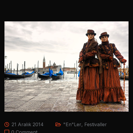
21 Aralık 2014
"En"ler
,
Festivaller
0 Comment