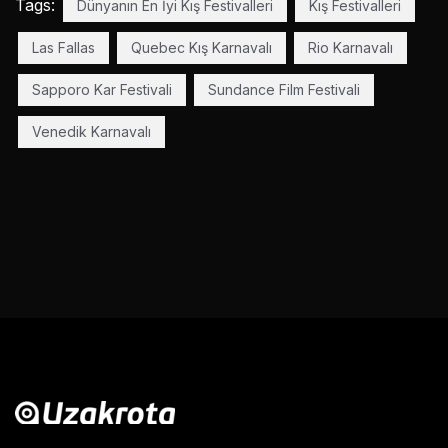
Tags:
Dünyanın En İyi Kış Festivalleri
Kış Festivalleri
Las Fallas
Quebec Kış Karnavalı
Rio Karnavalı
Sapporo Kar Festivali
Sundance Film Festivali
Venedik Karnavalı