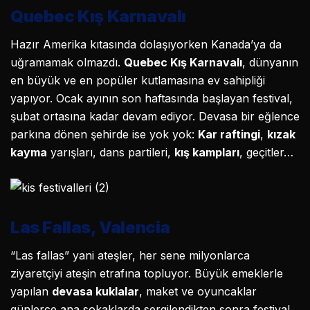
Quebec Kış Karnavalı
Hazır Amerika kıtasında dolaşıyorken Kanada’ya da
uğramamak olmazdı.
Quebec Kış Karnavalı
, dünyanın
en büyük ve en popüler kutlamasına ev sahipliği
yapıyor. Ocak ayının son haftasında başlayan festival,
şubat ortasına kadar devam ediyor. Devasa bir eğlence
parkına dönen şehirde ise yok yok:
Kar raftingi
,
kızak
kayma
yarışları, dans partileri,
kış kampları
, geçitler…
Las Fallas, Valencia
“Las fallas” yani ateşler, her sene milyonlarca
ziyaretçiyi ateşin etrafına topluyor. Büyük emeklerle
yapılan
devasa kuklalar
, maket ve oyuncaklar
günlerce ana sokaklarda sergilendikten sonra festival