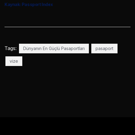
Kaynak: Passport Index
Tags:
Dünyanın En Güçlü Pasaportları
pasaport
vize