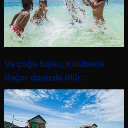
Ve çoğu Bajau, kulübede
doğar denizde ölür…