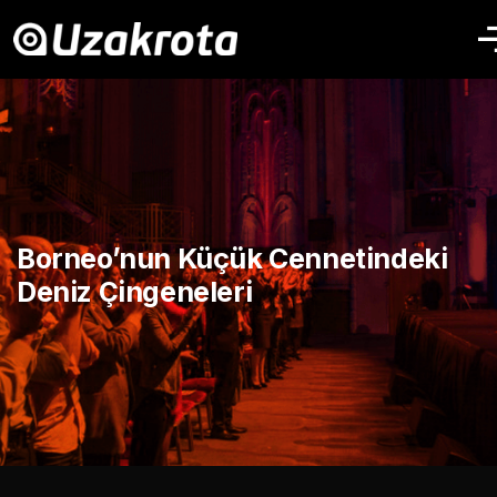
Borneo’nun Küçük Cennetindeki
Deniz Çingeneleri