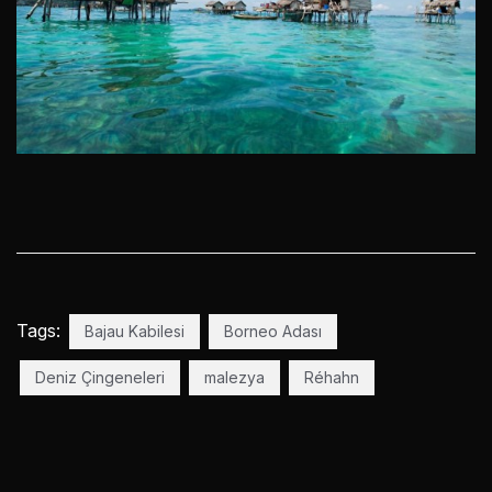
Tags:
Bajau Kabilesi
Borneo Adası
Deniz Çingeneleri
malezya
Réhahn