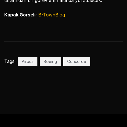
tarafından bir görev emri altında yürütülecek.
Kapak Görseli:
B-TownBlog
Tags:
Airbus
Boeing
Concorde