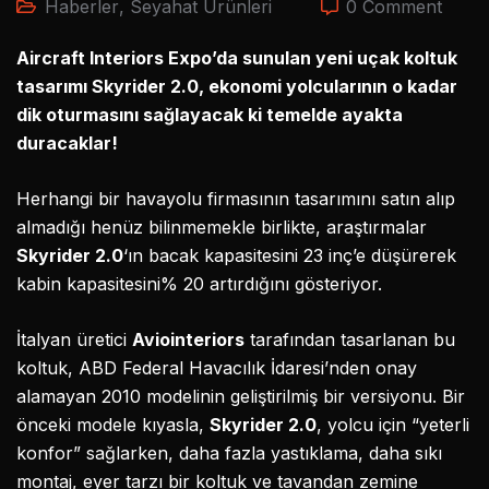
Haberler
,
Seyahat Ürünleri
0 Comment
Aircraft Interiors Expo’da sunulan yeni uçak koltuk
tasarımı Skyrider 2.0, ekonomi yolcularının o kadar
dik oturmasını sağlayacak ki temelde ayakta
duracaklar!
Herhangi bir havayolu firmasının tasarımını satın alıp
almadığı henüz bilinmemekle birlikte, araştırmalar
Skyrider 2.0
‘ın bacak kapasitesini 23 inç’e düşürerek
kabin kapasitesini% 20 artırdığını gösteriyor.
İtalyan üretici
Aviointeriors
tarafından tasarlanan bu
koltuk, ABD Federal Havacılık İdaresi’nden onay
alamayan 2010 modelinin geliştirilmiş bir versiyonu. Bir
önceki modele kıyasla,
Skyrider 2.0
, yolcu için “yeterli
konfor” sağlarken, daha fazla yastıklama, daha sıkı
montaj, eyer tarzı bir koltuk ve tavandan zemine