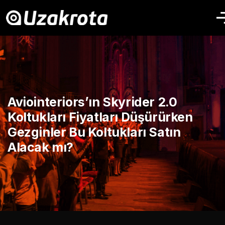
Aviointeriors’ın Skyrider 2.0
Koltukları Fiyatları Düşürürken
Gezginler Bu Koltukları Satın
Alacak mı?