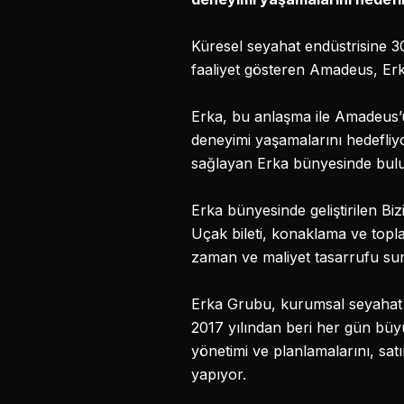
Küresel seyahat endüstrisine 30
faaliyet gösteren Amadeus, Erka i
Erka, bu anlaşma ile Amadeus’un
deneyimi yaşamalarını hedefliyo
sağlayan Erka bünyesinde bulun
Erka bünyesinde geliştirilen Bi
Uçak bileti, konaklama ve topla
zaman ve maliyet tasarrufu suna
Erka Grubu, kurumsal seyahat v
2017 yılından beri her gün büyü
yönetimi ve planlamalarını, sat
yapıyor.