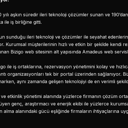
 yılı aşkın süredir ileri teknoloji çözümler sunan ve 190’dan
le iş birliğine gitti.
 sunduğu ileri teknoloji ve çözümler ile seyahat edenlerin d
r. Kurumsal müşterilerinin hızlı ve etkin bir şekilde kendi 
an Bizigo web sitesinin alt yapısında Amadeus web servisle
zigo ile iş ortaklarına, rezervasyon yönetimini kolay ve hızl
ntı organizasyonları tek bir portal üzerinden sağlanıyor. Biz
rken, aynı zamanda gelişen teknolojiyi de en verimli şekild
e etkinlik yönetimi alanında yüzlerce firmanın çözüm ortağ
yen genç, araştırmacı ve enerjik ekibi ile yüzlerce kurumsa
ın alma alanındaki gücü eşliğinde firmaların ihtiyaçlarına uy