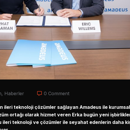
m
,
Haberler
0 Comment
in ileri teknoloji çözümler sağlayan Amadeus ile kurumsal
üm ortağı olarak hizmet veren Erka bugün yeni işbirlikl
eri teknoloji ve çözümler ile seyahat edenlerin daha kiş
yor.