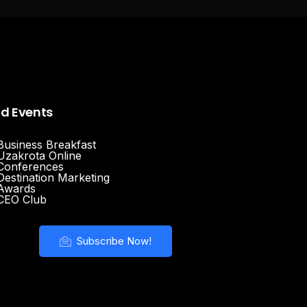
nd Events
Business Breakfast
Uzakrota Online
Conferences
Destination Marketing
Awards
CEO Club
Subscribe Now!