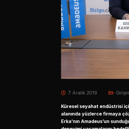
7 Aralık 2019
Girişi
Küresel seyahat endüstrisi iç
alanında yüzlerce firmaya çöz
Erka’nın Amadeus’un sunduğu il
deneyimi yaşamalarını hedefli