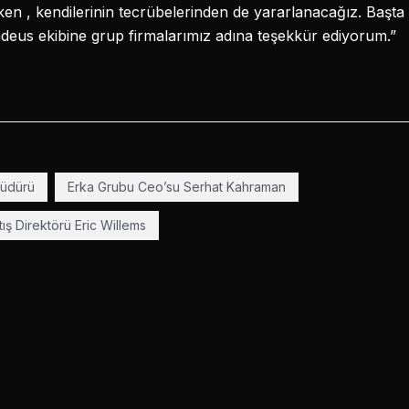
ken , kendilerinin tecrübelerinden de yararlanacağız. Başta
eus ekibine grup firmalarımız adına teşekkür ediyorum.”
Müdürü
Erka Grubu Ceo’su Serhat Kahraman
ş Direktörü Eric Willems