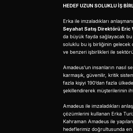
HEDEF UZUN SOLUKLU İŞ BİRL
Erka ile imzaladıkları anlaşma
Seyahat Satış Direktörü Eric
da büyük fayda sağlayacak bu iş
soluklu bu iş birliğinin gelec
ve benzeri işbirlikleri ile sek
Amadeus’un insanların nasıl seya
karmaşık, güvenilir, kritik sist
fazla kişiyi 190’dan fazla ülke
şekillendirerek müşterilerinin ih
Amadeus ile imzaladıkları anl
çözümlerini kullanan Erka Turizm
Kahraman Amadeus ile yapılan i
hedeflerimiz doğrultusunda en uy