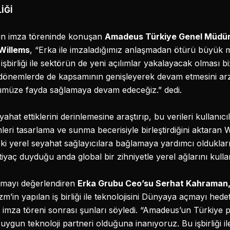
İĞİ
nın imza töreninde konuşan
Amadeus Türkiye Genel Müdür
 Willems
, “Erka ile imzaladığımız anlaşmadan ötürü büyük m
birliği ile sektörün de yeni açılımlar yakalayacak olması 
ek dönemlerde de kapsamının genişleyerek devam etmesini arz
törümüze fayda sağlamaya devam edeceğiz.” dedi.
hat ettiklerini derinlemesine araştırıp, bu verileri kullanıc
emleri tasarlama ve sunma becerisiyle birleştirdiğini aktaran 
deki yerel seyahat sağlayıcılara bağlamaya yardımcı olduklar
tiyaç duyduğu anda global bir zihniyetle yerel ağlarını kulland
aşmayı değerlendiren
Erka Grubu Ceo’su Serhat Kahraman
’in yapılan iş birliği ile teknolojisini Dünyaya açmayı hedefle
mza töreni sonrası şunları söyledi. “Amadeus’un Türkiye pa
gun teknoloji partneri olduğuna inanıyoruz. Bu işbirliği ile