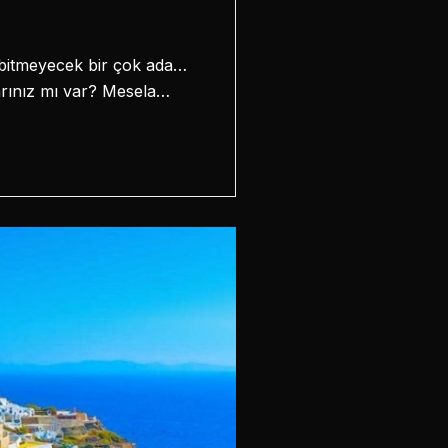
a bitmeyecek bir çok ada…
larınız mı var? Mesela…