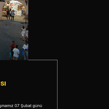
sı
yarışmamız 07 Şubat günü