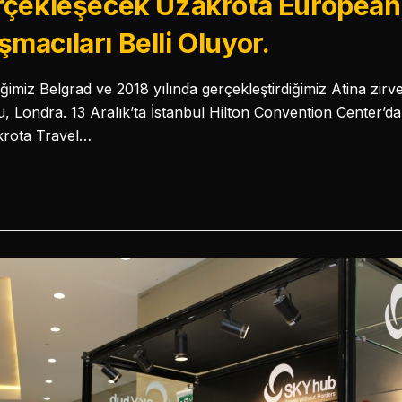
rçekleşecek Uzakrota European
acıları Belli Oluyor.
iğimiz Belgrad ve 2018 yılında gerçekleştirdiğimiz Atina zirv
ldu, Londra. 13 Aralık’ta İstanbul Hilton Convention Center’da 
krota Travel…