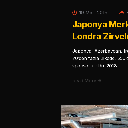
19 Mart 2019
Japonya Merk
Londra Zirvel
Japonya, Azerbaycan, Ira
70’den fazla ülkede, 550’
sponsoru oldu. 2018…
Read More