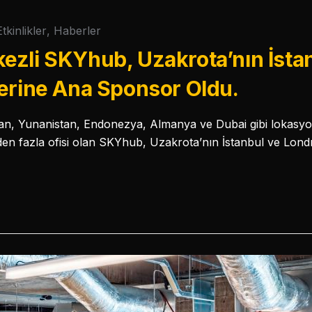
Etkinlikler
,
Haberler
ezli SKYhub, Uzakrota’nın İsta
erine Ana Sponsor Oldu.
n, Yunanistan, Endonezya, Almanya ve Dubai gibi lokasyon
den fazla ofisi olan SKYhub, Uzakrota’nın İstanbul ve Londr