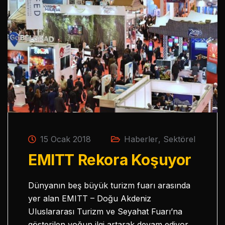
15 Ocak 2018
Haberler
,
Sektörel
EMITT Rekora Koşuyor
Dünyanın beş büyük turizm fuarı arasında
yer alan EMITT – Doğu Akdeniz
Uluslararası Turizm ve Seyahat Fuarı’na
gösterilen yoğun ilgi artarak devam ediyor.