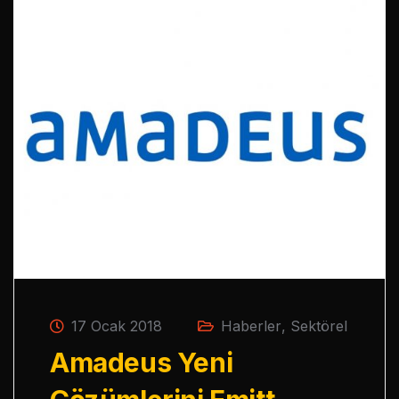
17 Ocak 2018
Haberler
,
Sektörel
Amadeus Yeni